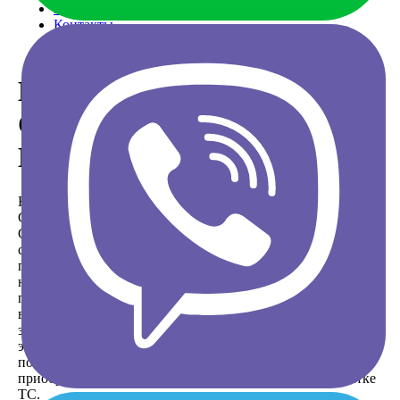
Заявка
Контакты
Купить электромобиль из
США с доставкой в
Беларусь
Нашим клиентам мы предлагаем купить электромобиль из
США с надёжных аукционов по выгодной стоимости.
Сейчас такие автомобили только набирают популярность
среди автовладельцев, и электромобиль купить в Беларуси
предпочитает всё больше людей, но как сделать покупку
не только приятной, но и выгодной? Компания «AutoBids»
поможет с поисками и подберёт множество достойных
вариантов под ваш бюджет и желания на открытых и
закрытых аукционах. У нас вы можете купить
электромобиль б/у «под ключ», команда специалистов
полностью на себя возьмёт все обязательства по
приобретению, доставке и помощи в таможенной очистке
ТС.