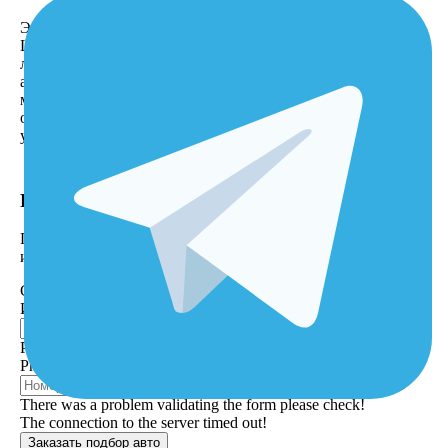
Электромобиль Тесла, Nissan Leaf, Chevrolet Bolt, Hyundai
Loniq, Audi e-tron, BMW i3, Fiat 500, Jaguar I-Pase или
любой другой подбирается на самых известных
аукционных площадках: Copart, IaaI, Cars, Ebay, Manheim и
многих других. Все электро авто из США проверяются по
основным базам данных Карфакс и Авточек на верность
указанной информации в истории автомобиля.
Решили заказать автомобиль?
Проконсультируем и подберем автомобиль под требования
и по лучшей цене!
Сообщение было отправлено
Имя
Phone
Phone is not a valid format
There was a problem validating the form please check!
The connection to the server timed out!
Заказать подбор авто