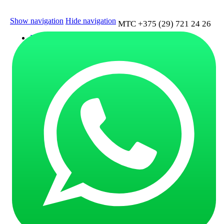
Show navigation
Hide navigation
MTC +375 (29) 721 24 26
Главная
Услуги
Заказ авто
Поиск и подбор авто
Покупка авто с аукционов
Растаможка авто
Доставка авто
Проверка авто по VIN номеру
Проверка истории carfax и autocheck
Отслеживание авто
Авто под ключ
Аварийные авто
Электромобили
Информация
О нас
Как купить
Стоимость
Тайтлы
Калькулятор расходов
Таможенный калькулятор
Парнеры